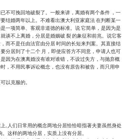
已不可挽回地破裂了。一般来讲，离婚有两个条件 ，一
要结婚两年以上。不难看出澳大利亚家庭法 在判断某一
是一项简单、客观非道德的标准。说 它简单，是因为是
就谈不上离婚，分居是婚姻破 裂 的象征和前兆。说它客
，而不是任由法官由分居 时间的长短来判案。其直接结
要分居到了十二个 月，即使应答方不同意，申请人也可
，是因为在澳离婚没有谁对谁错，不设过失方，与抛弃概
婚时，不用民事诉讼概念，也没有原告和被告，而只用申
是可以克服的。
上, 人们日常用的概念两地分居恰恰暗指著夫妻虽然身处
影响。这样的两地分居，实质上没有分居。