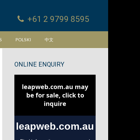
+61 2 9799 8595
S
POLSKI
中文
Primary
ONLINE ENQUIRY
Sidebar