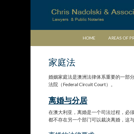
Skip
Skip
Skip
Skip
to
to
to
to
primary
main
primary
footer
navigation
content
sidebar
HOME
AREAS OF P
家庭法
婚姻家庭法是澳洲法律体系重要的一部分。澳
法院（Federal Circuit Court）。
离婚与分居
在澳大利亚，离婚是一个司法过程，必须
都不存在另一个部门可以裁决离婚，这与